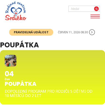
PRAVIDELNÁ UDÁLOST
ČERVEN 11, 2026 08:30
POUPÁTKA
04
ČER
POUPÁTKA
DOPOLEDNÍ PROGRAM PRO RODIČE S DĚTMI OD
10 MĚSÍCŮ DO 2 LET