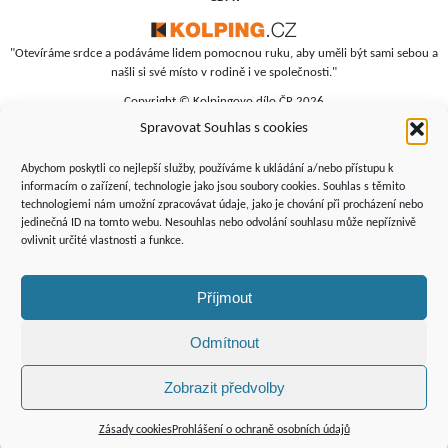
"Otevíráme srdce a podáváme lidem pomocnou ruku, aby uměli být sami sebou a
našli si své místo v rodině i ve společnosti."
Copyright © Kolpingovo dílo ČR 2026
Spravovat Souhlas s cookies
RC Srdíčko
Studentská 4
Abychom poskytli co nejlepší služby, používáme k ukládání a/nebo přístupu k
budova polikliniky, 4. patro
informacím o zařízení, technologie jako jsou soubory cookies. Souhlas s těmito
technologiemi nám umožní zpracovávat údaje, jako je chování při procházení nebo
Žďár nad Sázavou, 591 01
jedinečná ID na tomto webu. Nesouhlas nebo odvolání souhlasu může nepříznivě
+420 566 690 135
ovlivnit určité vlastnosti a funkce.
+420 734 346 479
srdicko@kolping.cz
Příjmout
Odmítnout
Zobrazit předvolby
Podporují
nás:
Zásady cookies
Prohlášení o ochraně osobních údajů