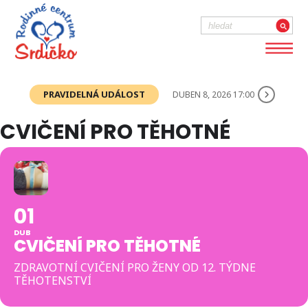
PRAVIDELNÁ UDÁLOST
DUBEN 8, 2026 17:00
CVIČENÍ PRO TĚHOTNÉ
01
DUB
CVIČENÍ PRO TĚHOTNÉ
ZDRAVOTNÍ CVIČENÍ PRO ŽENY OD 12. TÝDNE
TĚHOTENSTVÍ