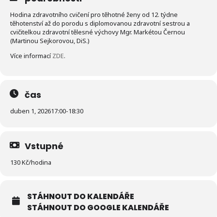
Hodina zdravotního cvičení pro těhotné ženy od 12. týdne
těhotenství až do porodu s diplomovanou zdravotní sestrou a
cvičitelkou zdravotní tělesné výchovy Mgr. Markétou Černou
(Martinou Sejkorovou, DiS.)
Více informací
ZDE
.
čas
duben 1, 2026
17:00
-
18:30
Vstupné
130 Kč/hodina
STÁHNOUT DO KALENDÁŘE
STÁHNOUT DO GOOGLE KALENDÁŘE