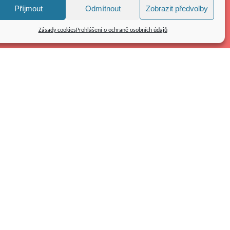
Příjmout
Odmítnout
Zobrazit předvolby
Zásady cookies
Prohlášení o ochraně osobních údajů
Kolpingovo dílo ČR z.s.
náměstí Republiky 286/22
591 01 Žďár nad Sázavou
Tel.: 566 585 010
E-mail:
kolping@kolping.cz