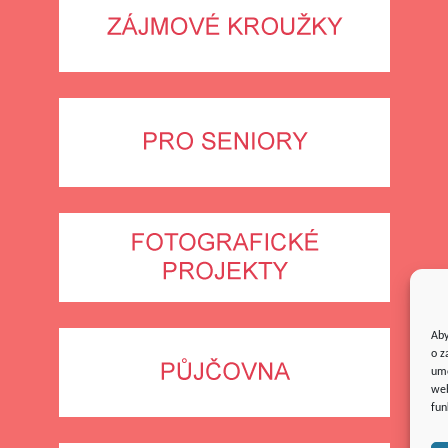
Aby
o z
umo
web
fun