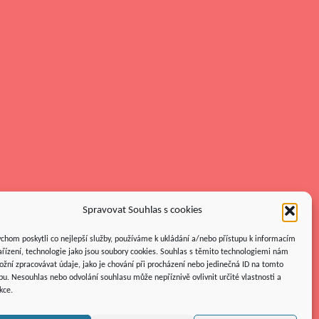
Spravovat Souhlas s cookies
chom poskytli co nejlepší služby, používáme k ukládání a/nebo přístupu k informacím
ařízení, technologie jako jsou soubory cookies. Souhlas s těmito technologiemi nám
žní zpracovávat údaje, jako je chování při procházení nebo jedinečná ID na tomto
u. Nesouhlas nebo odvolání souhlasu může nepříznivě ovlivnit určité vlastnosti a
kce.