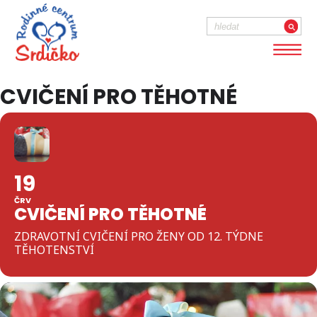
CVIČENÍ PRO TĚHOTNÉ
19
ČRV
CVIČENÍ PRO TĚHOTNÉ
ZDRAVOTNÍ CVIČENÍ PRO ŽENY OD 12. TÝDNE
TĚHOTENSTVÍ