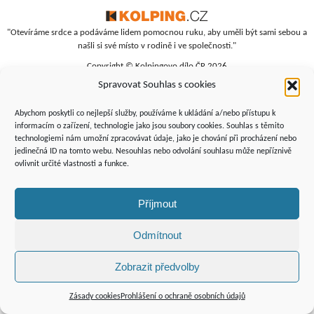
"Otevíráme srdce a podáváme lidem pomocnou ruku, aby uměli být sami sebou a
našli si své místo v rodině i ve společnosti."
Copyright © Kolpingovo dílo ČR 2026
Spravovat Souhlas s cookies
RC Srdíčko
Studentská 4
Abychom poskytli co nejlepší služby, používáme k ukládání a/nebo přístupu k
budova polikliniky, 4. patro
informacím o zařízení, technologie jako jsou soubory cookies. Souhlas s těmito
technologiemi nám umožní zpracovávat údaje, jako je chování při procházení nebo
Žďár nad Sázavou, 591 01
jedinečná ID na tomto webu. Nesouhlas nebo odvolání souhlasu může nepříznivě
+420 566 690 135
ovlivnit určité vlastnosti a funkce.
+420 734 346 479
srdicko@kolping.cz
Příjmout
Odmítnout
Zobrazit předvolby
Podporují
nás:
Zásady cookies
Prohlášení o ochraně osobních údajů