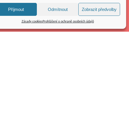
Příjmout
Odmítnout
Zobrazit předvolby
Zásady cookies
Prohlášení o ochraně osobních údajů
Kolpingovo dílo ČR z.s.
náměstí Republiky 286/22
591 01 Žďár nad Sázavou
Tel.: 566 585 010
E-mail:
kolping@kolping.cz