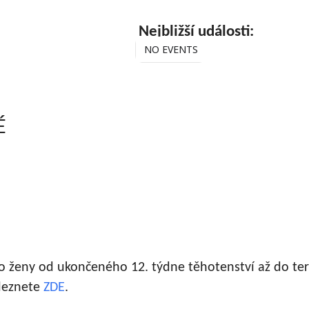
Nejbližší události:
NO EVENTS
É
ro ženy od ukončeného 12. týdne těhotenství až do te
aleznete
ZDE
.