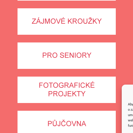
Aby
o z
umo
web
fun