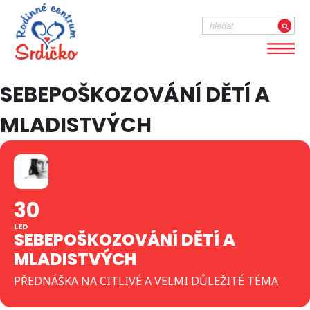
SEBEPOŠKOZOVÁNÍ DĚTÍ A
MLADISTVÝCH
30
LED
SEBEPOŠKOZOVÁNÍ DĚTÍ A
MLADISTVÝCH
PŘEDNÁŠKA NA CITLIVÉ A VELMI DŮLEŽITÉ TÉMA