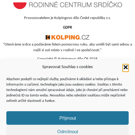
Provozovatelem je Kolpingovo dílo České republiky z.s.
GDPR
"Otevíráme srdce a podáváme lidem pomocnou ruku, aby uměli být sami sebou a
našli si své místo v rodině i ve společnosti."
Copyright © Kolpingovo dílo ČR 2026
Spravovat Souhlas s cookies
RC Srdíčko
Studentská 4
Abychom poskytli co nejlepší služby, používáme k ukládání a/nebo přístupu k
budova polikliniky, 4. patro
informacím o zařízení, technologie jako jsou soubory cookies. Souhlas s těmito
technologiemi nám umožní zpracovávat údaje, jako je chování při procházení nebo
Žďár nad Sázavou, 591 01
jedinečná ID na tomto webu. Nesouhlas nebo odvolání souhlasu může nepříznivě
+420 566 690 135
ovlivnit určité vlastnosti a funkce.
+420 734 346 479
srdicko@kolping.cz
Příjmout
Odmítnout