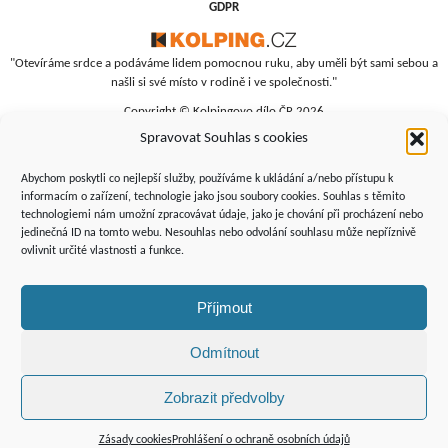
GDPR
"Otevíráme srdce a podáváme lidem pomocnou ruku, aby uměli být sami sebou a
našli si své místo v rodině i ve společnosti."
Copyright © Kolpingovo dílo ČR 2026
Spravovat Souhlas s cookies
RC Srdíčko
Studentská 4
Abychom poskytli co nejlepší služby, používáme k ukládání a/nebo přístupu k
budova polikliniky, 4. patro
informacím o zařízení, technologie jako jsou soubory cookies. Souhlas s těmito
technologiemi nám umožní zpracovávat údaje, jako je chování při procházení nebo
Žďár nad Sázavou, 591 01
jedinečná ID na tomto webu. Nesouhlas nebo odvolání souhlasu může nepříznivě
+420 566 690 135
ovlivnit určité vlastnosti a funkce.
+420 734 346 479
srdicko@kolping.cz
Příjmout
Odmítnout
Zobrazit předvolby
Podporují
nás:
Zásady cookies
Prohlášení o ochraně osobních údajů