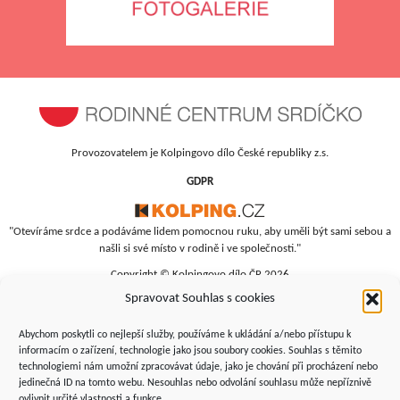
Provozovatelem je Kolpingovo dílo České republiky z.s.
GDPR
"Otevíráme srdce a podáváme lidem pomocnou ruku, aby uměli být sami sebou a
našli si své místo v rodině i ve společnosti."
Copyright © Kolpingovo dílo ČR 2026
Spravovat Souhlas s cookies
RC Srdíčko
Studentská 4
Abychom poskytli co nejlepší služby, používáme k ukládání a/nebo přístupu k
budova polikliniky, 4. patro
informacím o zařízení, technologie jako jsou soubory cookies. Souhlas s těmito
technologiemi nám umožní zpracovávat údaje, jako je chování při procházení nebo
Žďár nad Sázavou, 591 01
jedinečná ID na tomto webu. Nesouhlas nebo odvolání souhlasu může nepříznivě
+420 566 690 135
ovlivnit určité vlastnosti a funkce.