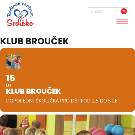
KLUB BROUČEK
15
LIS
KLUB BROUČEK
DOPOLEDNÍ ŠKOLIČKA PRO DĚTI OD 2,5 DO 5 LET