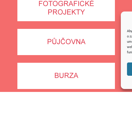
Aby
o z
umo
web
fun