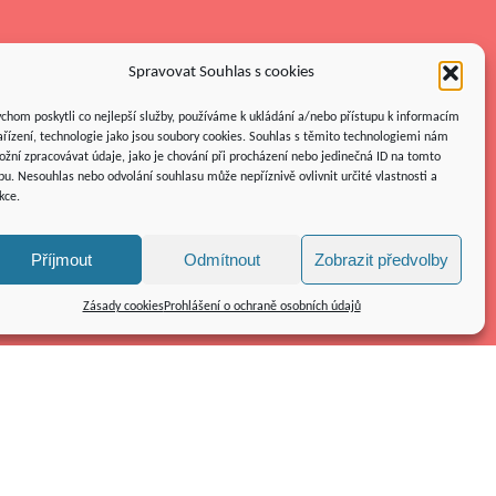
Spravovat Souhlas s cookies
chom poskytli co nejlepší služby, používáme k ukládání a/nebo přístupu k informacím
ařízení, technologie jako jsou soubory cookies. Souhlas s těmito technologiemi nám
žní zpracovávat údaje, jako je chování při procházení nebo jedinečná ID na tomto
u. Nesouhlas nebo odvolání souhlasu může nepříznivě ovlivnit určité vlastnosti a
kce.
Příjmout
Odmítnout
Zobrazit předvolby
Zásady cookies
Prohlášení o ochraně osobních údajů