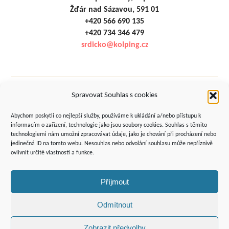
Žďár nad Sázavou, 591 01
+420 566 690 135
+420 734 346 479
srdicko@kolping.cz
Spravovat Souhlas s cookies
Podporují
Abychom poskytli co nejlepší služby, používáme k ukládání a/nebo přístupu k
nás:
informacím o zařízení, technologie jako jsou soubory cookies. Souhlas s těmito
technologiemi nám umožní zpracovávat údaje, jako je chování při procházení nebo
jedinečná ID na tomto webu. Nesouhlas nebo odvolání souhlasu může nepříznivě
ovlivnit určité vlastnosti a funkce.
Příjmout
Odmítnout
Zobrazit předvolby