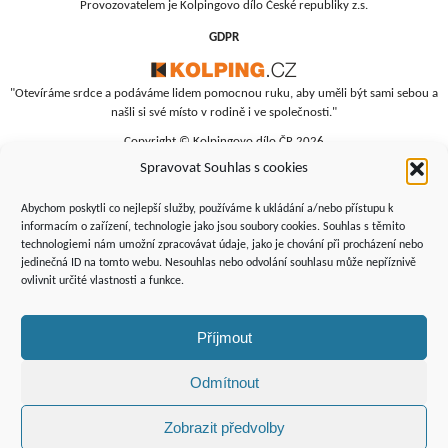
Provozovatelem je Kolpingovo dílo České republiky z.s.
GDPR
"Otevíráme srdce a podáváme lidem pomocnou ruku, aby uměli být sami sebou a
našli si své místo v rodině i ve společnosti."
Copyright © Kolpingovo dílo ČR 2026
Spravovat Souhlas s cookies
RC Srdíčko
Studentská 4
Abychom poskytli co nejlepší služby, používáme k ukládání a/nebo přístupu k
budova polikliniky, 4. patro
informacím o zařízení, technologie jako jsou soubory cookies. Souhlas s těmito
technologiemi nám umožní zpracovávat údaje, jako je chování při procházení nebo
Žďár nad Sázavou, 591 01
jedinečná ID na tomto webu. Nesouhlas nebo odvolání souhlasu může nepříznivě
+420 566 690 135
ovlivnit určité vlastnosti a funkce.
+420 734 346 479
srdicko@kolping.cz
Příjmout
Odmítnout
Zobrazit předvolby
Podporují