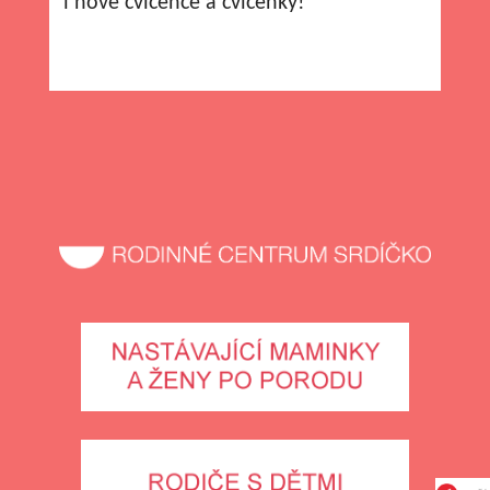
i nové cvičence a cvičenky!