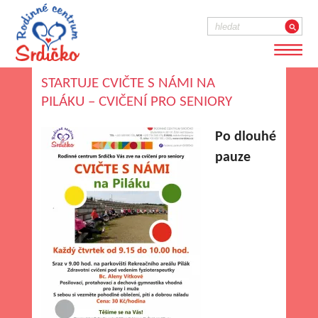
STARTUJE CVIČTE S NÁMI NA
PILÁKU – CVIČENÍ PRO SENIORY
Po dlouhé
pauze