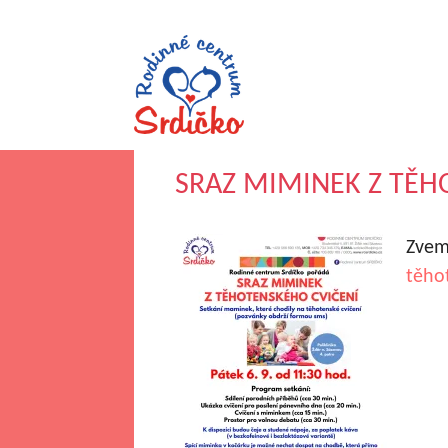
SRAZ MIMINEK Z TĚH
Zvem
těho