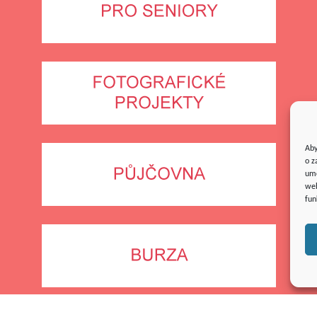
Aby
o z
umo
web
fun