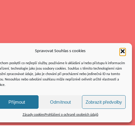
Spravovat Souhlas s cookies
chom poskytli co nejlepší služby, používáme k ukládání a/nebo přístupu k informacím
ařízení, technologie jako jsou soubory cookies. Souhlas s těmito technologiemi nám
žní zpracovávat údaje, jako je chování při procházení nebo jedinečná ID na tomto
u. Nesouhlas nebo odvolání souhlasu může nepříznivě ovlivnit určité vlastnosti a
kce.
Příjmout
Odmítnout
Zobrazit předvolby
Zásady cookies
Prohlášení o ochraně osobních údajů