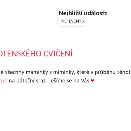
Nejbližší události:
NO EVENTS
OTENSKÉHO CVIČENÍ
e všechny maminky s miminky, které v průběhu těhot
tné
na páteční sraz. Těšíme se na Vás
♥