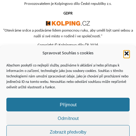
Provozovatelem je Kolpingovo dílo České republiky z.s.
GDPR
"Otevíráme srdce a podáváme lidem pomocnou ruku, aby uměli být sami sebou a
našli si své místo v rodině i ve společnosti."
Copyright © Kolpingovo dílo ČR 2026
Spravovat Souhlas s cookies
RC Srdíčko
Studentská 4
Abychom poskytli co nejlepší služby, používáme k ukládání a/nebo přístupu k
budova polikliniky, 4. patro
informacím o zařízení, technologie jako jsou soubory cookies. Souhlas s těmito
technologiemi nám umožní zpracovávat údaje, jako je chování při procházení nebo
Žďár nad Sázavou, 591 01
jedinečná ID na tomto webu. Nesouhlas nebo odvolání souhlasu může nepříznivě
+420 566 690 135
ovlivnit určité vlastnosti a funkce.
+420 734 346 479
srdicko@kolping.cz
Příjmout
Odmítnout
Zobrazit předvolby
Podporují