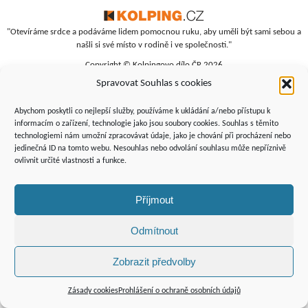
"Otevíráme srdce a podáváme lidem pomocnou ruku, aby uměli být sami sebou a
našli si své místo v rodině i ve společnosti."
Copyright © Kolpingovo dílo ČR 2026
Spravovat Souhlas s cookies
RC Srdíčko
Studentská 4
Abychom poskytli co nejlepší služby, používáme k ukládání a/nebo přístupu k
budova polikliniky, 4. patro
informacím o zařízení, technologie jako jsou soubory cookies. Souhlas s těmito
technologiemi nám umožní zpracovávat údaje, jako je chování při procházení nebo
Žďár nad Sázavou, 591 01
jedinečná ID na tomto webu. Nesouhlas nebo odvolání souhlasu může nepříznivě
+420 566 690 135
ovlivnit určité vlastnosti a funkce.
+420 734 346 479
srdicko@kolping.cz
Příjmout
Odmítnout
Zobrazit předvolby
Podporují
nás:
Zásady cookies
Prohlášení o ochraně osobních údajů