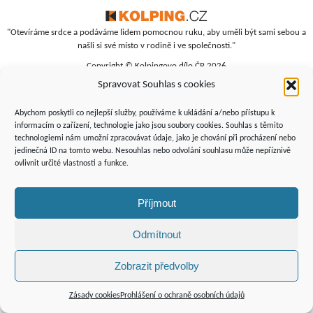
"Otevíráme srdce a podáváme lidem pomocnou ruku, aby uměli být sami sebou a
našli si své místo v rodině i ve společnosti."
Copyright © Kolpingovo dílo ČR 2026
Spravovat Souhlas s cookies
RC Srdíčko
Studentská 4
Abychom poskytli co nejlepší služby, používáme k ukládání a/nebo přístupu k
budova polikliniky, 4. patro
informacím o zařízení, technologie jako jsou soubory cookies. Souhlas s těmito
technologiemi nám umožní zpracovávat údaje, jako je chování při procházení nebo
Žďár nad Sázavou, 591 01
jedinečná ID na tomto webu. Nesouhlas nebo odvolání souhlasu může nepříznivě
+420 566 690 135
ovlivnit určité vlastnosti a funkce.
+420 734 346 479
srdicko@kolping.cz
Příjmout
Odmítnout
Zobrazit předvolby
Podporují
nás:
Zásady cookies
Prohlášení o ochraně osobních údajů