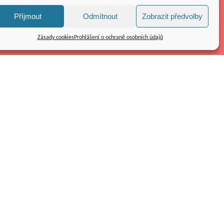
Příjmout
Odmítnout
Zobrazit předvolby
Zásady cookies
Prohlášení o ochraně osobních údajů
Kolpingovo dílo ČR z.s.
náměstí Republiky 286/22
591 01 Žďár nad Sázavou
Tel.: 566 585 010