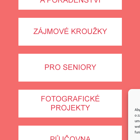
Aby
o z
umo
web
fun