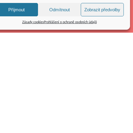
Příjmout
Odmítnout
Zobrazit předvolby
Zásady cookies
Prohlášení o ochraně osobních údajů
Kolpingovo dílo ČR z.s.
náměstí Republiky 286/22
591 01 Žďár nad Sázavou
Tel.: 566 585 010