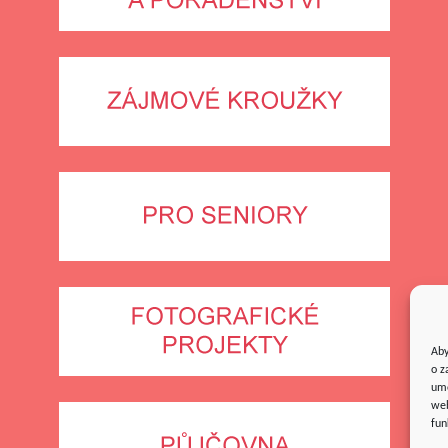
Aby
o z
umo
web
fun