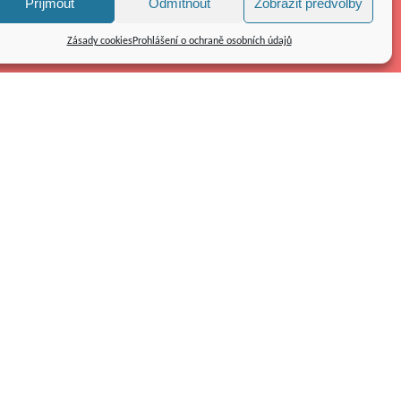
Příjmout
Odmítnout
Zobrazit předvolby
Zásady cookies
Prohlášení o ochraně osobních údajů
Kolpingovo dílo ČR z.s.
náměstí Republiky 286/22
591 01 Žďár nad Sázavou
Tel.: 566 585 010
E-mail:
kolping@kolping.cz