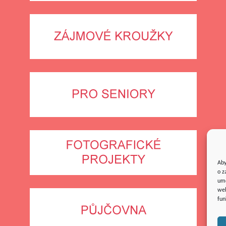
Aby
o z
umo
web
fun