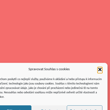
Spravovat Souhlas s cookies
chom poskytli co nejlepší služby, používáme k ukládání a/nebo přístupu k informacím
ařízení, technologie jako jsou soubory cookies. Souhlas s těmito technologiemi nám
žní zpracovávat údaje, jako je chování při procházení nebo jedinečná ID na tomto
u. Nesouhlas nebo odvolání souhlasu může nepříznivě ovlivnit určité vlastnosti a
kce.