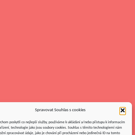
Spravovat Souhlas s cookies
chom poskytli co nejlepší služby, používáme k ukládání a/nebo přístupu k informacím
ařízení, technologie jako jsou soubory cookies. Souhlas s těmito technologiemi nám
žní zpracovávat údaje, jako je chování při procházení nebo jedinečná ID na tomto