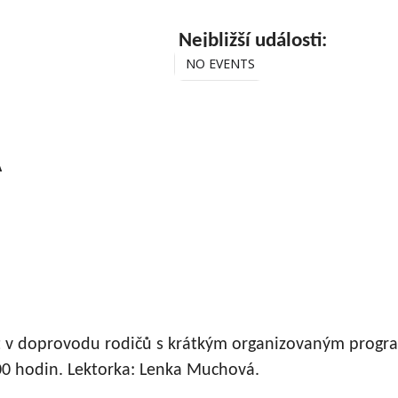
Nejbližší události:
NO EVENTS
A
et v doprovodu rodičů s krátkým organizovaným prog
00 hodin. Lektorka: Lenka Muchová.