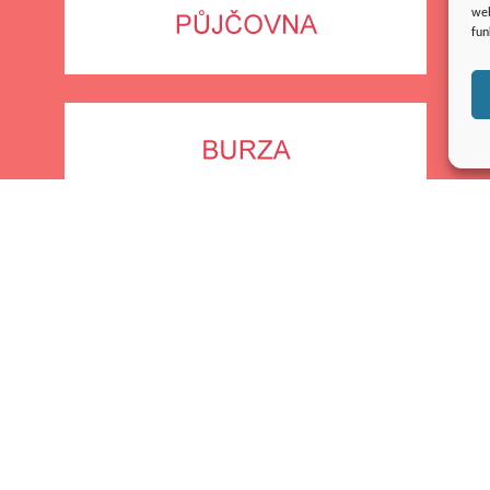
web
fun
Vedoucí RC Srdíčko
Lenka Muchová
+420 733 565 190