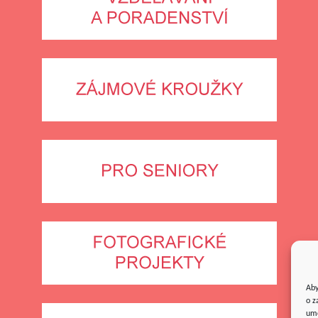
Aby
o z
umo