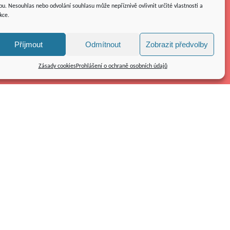
u. Nesouhlas nebo odvolání souhlasu může nepříznivě ovlivnit určité vlastnosti a
kce.
Příjmout
Odmítnout
Zobrazit předvolby
Zásady cookies
Prohlášení o ochraně osobních údajů
Kolpingovo dílo ČR z.s.
náměstí Republiky 286/22
591 01 Žďár nad Sázavou