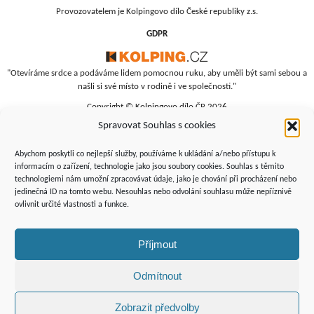
Provozovatelem je Kolpingovo dílo České republiky z.s.
GDPR
"Otevíráme srdce a podáváme lidem pomocnou ruku, aby uměli být sami sebou a
našli si své místo v rodině i ve společnosti."
Copyright © Kolpingovo dílo ČR 2026
Spravovat Souhlas s cookies
RC Srdíčko
Studentská 4
Abychom poskytli co nejlepší služby, používáme k ukládání a/nebo přístupu k
budova polikliniky, 4. patro
informacím o zařízení, technologie jako jsou soubory cookies. Souhlas s těmito
technologiemi nám umožní zpracovávat údaje, jako je chování při procházení nebo
Žďár nad Sázavou, 591 01
jedinečná ID na tomto webu. Nesouhlas nebo odvolání souhlasu může nepříznivě
+420 566 690 135
ovlivnit určité vlastnosti a funkce.
+420 734 346 479
srdicko@kolping.cz
Příjmout
Odmítnout
Zobrazit předvolby
Podporují