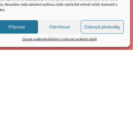
u. Nesouhlas nebo odvolání souhlasu může nepříznivě ovlivnit určité vlastnosti a
kce.
Příjmout
Odmítnout
Zobrazit předvolby
Zásady cookies
Prohlášení o ochraně osobních údajů
Kolpingovo dílo ČR z.s.
náměstí Republiky 286/22
591 01 Žďár nad Sázavou