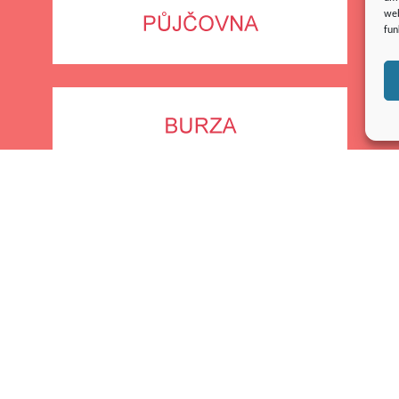
web
fun
Vedoucí RC Srdíčko
Lenka Muchová
+420 733 565 190