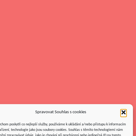
Spravovat Souhlas s cookies
chom poskytli co nejlepší služby, používáme k ukládání a/nebo přístupu k informacím
ařízení, technologie jako jsou soubory cookies. Souhlas s těmito technologiemi nám
žní zpracovávat údaje, jako je chování při procházení nebo jedinečná ID na tomto