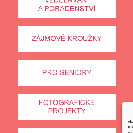
Aby
o z
umo