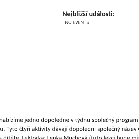
Nejbližší události:
NO EVENTS
 nabízíme jedno dopoledne v týdnu společný program 
 Tyto čtyři aktivity dávají dopoledni společný název
a dítěte. Lektorka: Lenka Muchová (tuto lekci bude m