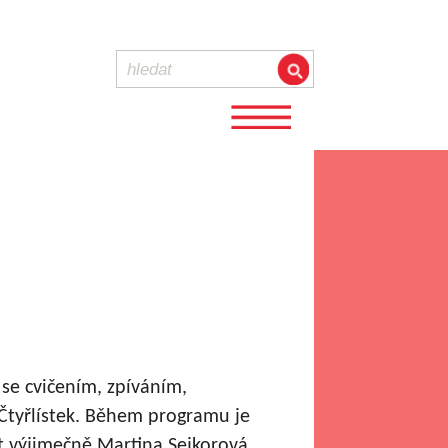
se cvičením, zpíváním,
 Čtyřlístek. Během programu je
ít výjimečně Martina Sejkorová