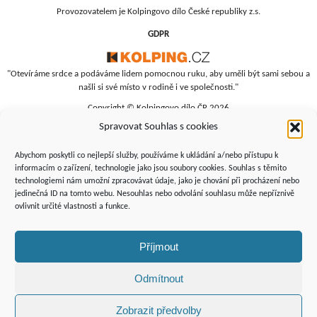
Provozovatelem je Kolpingovo dílo České republiky z.s.
GDPR
"Otevíráme srdce a podáváme lidem pomocnou ruku, aby uměli být sami sebou a
našli si své místo v rodině i ve společnosti."
Copyright © Kolpingovo dílo ČR 2026
Spravovat Souhlas s cookies
RC Srdíčko
Studentská 4
Abychom poskytli co nejlepší služby, používáme k ukládání a/nebo přístupu k
budova polikliniky, 4. patro
informacím o zařízení, technologie jako jsou soubory cookies. Souhlas s těmito
technologiemi nám umožní zpracovávat údaje, jako je chování při procházení nebo
Žďár nad Sázavou, 591 01
jedinečná ID na tomto webu. Nesouhlas nebo odvolání souhlasu může nepříznivě
+420 566 690 135
ovlivnit určité vlastnosti a funkce.
+420 734 346 479
srdicko@kolping.cz
Příjmout
Odmítnout
Zobrazit předvolby
Podporují