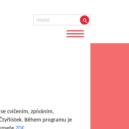
se cvičením, zpíváním,
 Čtyřlístek. Během programu je
leznete
ZDE
.