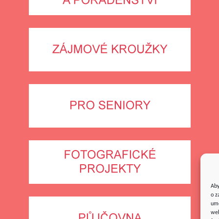
Aby
o z
umo
web