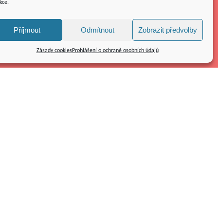
kce.
Příjmout
Odmítnout
Zobrazit předvolby
Zásady cookies
Prohlášení o ochraně osobních údajů
Kolpingovo dílo ČR z.s.
náměstí Republiky 286/22
591 01 Žďár nad Sázavou
Tel.: 566 585 010