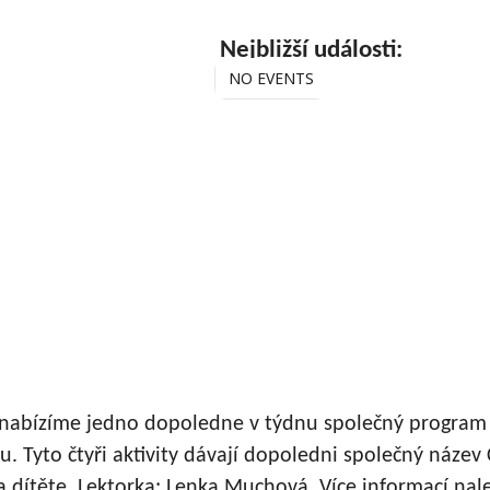
Nejbližší události:
NO EVENTS
 nabízíme jedno dopoledne v týdnu společný program 
 Tyto čtyři aktivity dávají dopoledni společný název
a dítěte. Lektorka: Lenka Muchová. Více informací na