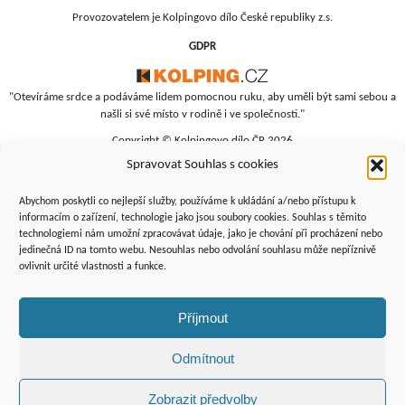
Provozovatelem je Kolpingovo dílo České republiky z.s.
GDPR
"Otevíráme srdce a podáváme lidem pomocnou ruku, aby uměli být sami sebou a
našli si své místo v rodině i ve společnosti."
Copyright © Kolpingovo dílo ČR 2026
Spravovat Souhlas s cookies
RC Srdíčko
Studentská 4
Abychom poskytli co nejlepší služby, používáme k ukládání a/nebo přístupu k
budova polikliniky, 4. patro
informacím o zařízení, technologie jako jsou soubory cookies. Souhlas s těmito
technologiemi nám umožní zpracovávat údaje, jako je chování při procházení nebo
Žďár nad Sázavou, 591 01
jedinečná ID na tomto webu. Nesouhlas nebo odvolání souhlasu může nepříznivě
+420 566 690 135
ovlivnit určité vlastnosti a funkce.
+420 734 346 479
srdicko@kolping.cz
Příjmout
Odmítnout
Zobrazit předvolby
Podporují