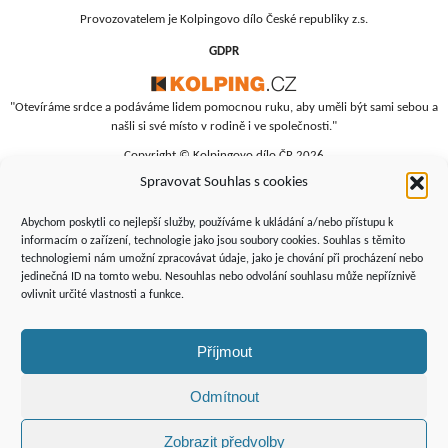
Provozovatelem je Kolpingovo dílo České republiky z.s.
GDPR
"Otevíráme srdce a podáváme lidem pomocnou ruku, aby uměli být sami sebou a
našli si své místo v rodině i ve společnosti."
Copyright © Kolpingovo dílo ČR 2026
Spravovat Souhlas s cookies
RC Srdíčko
Studentská 4
Abychom poskytli co nejlepší služby, používáme k ukládání a/nebo přístupu k
budova polikliniky, 4. patro
informacím o zařízení, technologie jako jsou soubory cookies. Souhlas s těmito
technologiemi nám umožní zpracovávat údaje, jako je chování při procházení nebo
Žďár nad Sázavou, 591 01
jedinečná ID na tomto webu. Nesouhlas nebo odvolání souhlasu může nepříznivě
+420 566 690 135
ovlivnit určité vlastnosti a funkce.
+420 734 346 479
srdicko@kolping.cz
Příjmout
Odmítnout
Zobrazit předvolby
Podporují