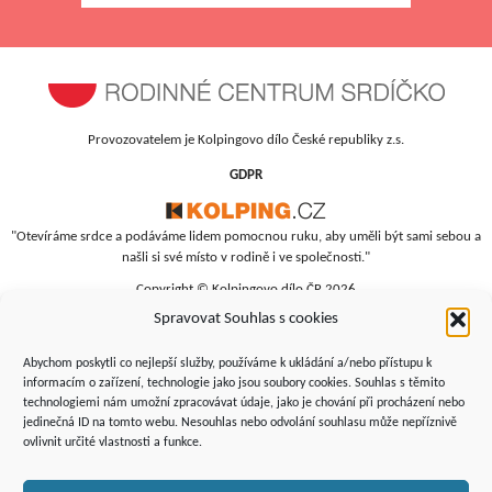
Provozovatelem je Kolpingovo dílo České republiky z.s.
GDPR
"Otevíráme srdce a podáváme lidem pomocnou ruku, aby uměli být sami sebou a
našli si své místo v rodině i ve společnosti."
Copyright © Kolpingovo dílo ČR 2026
Spravovat Souhlas s cookies
RC Srdíčko
Studentská 4
Abychom poskytli co nejlepší služby, používáme k ukládání a/nebo přístupu k
budova polikliniky, 4. patro
informacím o zařízení, technologie jako jsou soubory cookies. Souhlas s těmito
technologiemi nám umožní zpracovávat údaje, jako je chování při procházení nebo
Žďár nad Sázavou, 591 01
jedinečná ID na tomto webu. Nesouhlas nebo odvolání souhlasu může nepříznivě
+420 566 690 135
ovlivnit určité vlastnosti a funkce.
+420 734 346 479
srdicko@kolping.cz