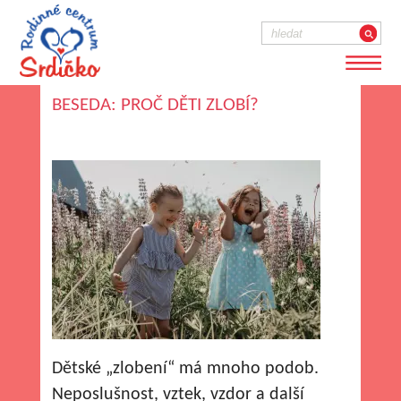
BESEDA: PROČ DĚTI ZLOBÍ?
Dětské „zlobení“ má mnoho podob.
Neposlušnost, vztek, vzdor a další