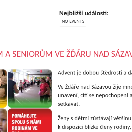
Nejbližší události:
NO EVENTS
 A SENIORŮM VE ŽĎÁRU NAD SÁZAV
Advent je dobou štědrosti a d
Ve Žďáře nad Sázavou žije mnoh
unavení, cítí se nepochopení a
setkávat.
Ženy s dětmi zůstávají větši
k dispozici blízké členy rodiny,