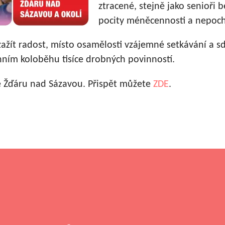
ztracené, stejně jako senioři 
pocity méněcennosti a nepoc
žít radost, místo osamělosti vzájemné setkávání a sdí
nním koloběhu tisíce drobných povinností.
ve Žďáru nad Sázavou. Přispět můžete
ZDE
.