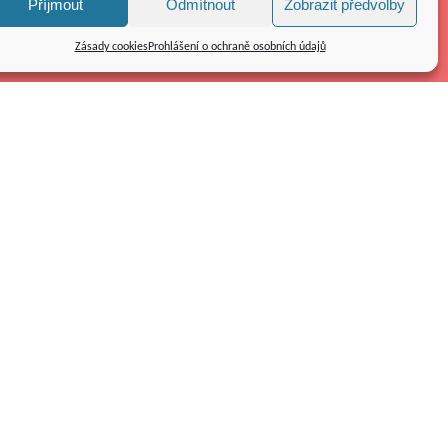
Příjmout
Odmítnout
Zobrazit předvolby
Zásady cookies
Prohlášení o ochraně osobních údajů
Kolpingovo dílo ČR z.s.
náměstí Republiky 286/22
591 01 Žďár nad Sázavou
Tel.: 566 585 010
E-mail:
kolping@kolping.cz