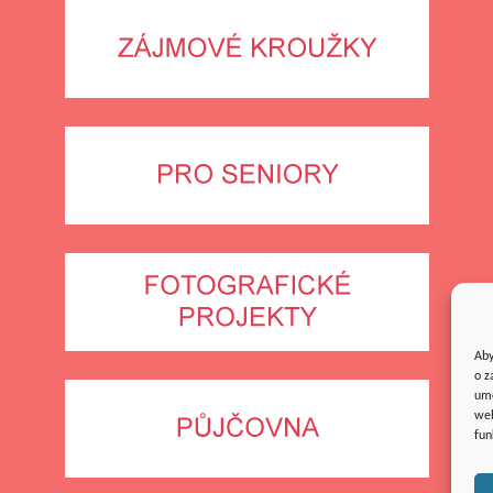
Aby
o z
umo
web
fun