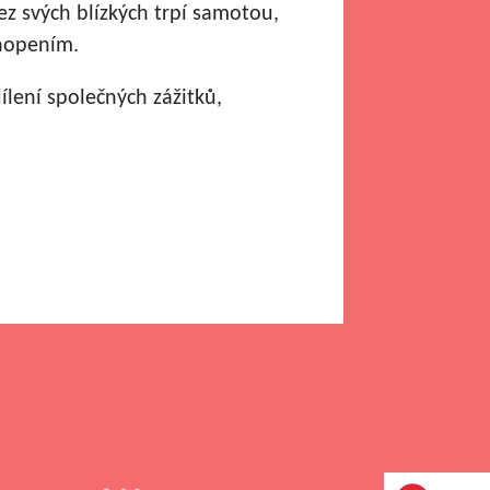
bez svých blízkých trpí samotou,
hopením.
lení společných zážitků,