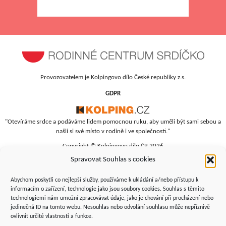
Provozovatelem je Kolpingovo dílo České republiky z.s.
GDPR
"Otevíráme srdce a podáváme lidem pomocnou ruku, aby uměli být sami sebou a
našli si své místo v rodině i ve společnosti."
Copyright © Kolpingovo dílo ČR 2026
Spravovat Souhlas s cookies
RC Srdíčko
Studentská 4
Abychom poskytli co nejlepší služby, používáme k ukládání a/nebo přístupu k
budova polikliniky, 4. patro
informacím o zařízení, technologie jako jsou soubory cookies. Souhlas s těmito
technologiemi nám umožní zpracovávat údaje, jako je chování při procházení nebo
Žďár nad Sázavou, 591 01
jedinečná ID na tomto webu. Nesouhlas nebo odvolání souhlasu může nepříznivě
+420 566 690 135
ovlivnit určité vlastnosti a funkce.
+420 734 346 479