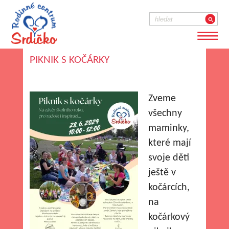
PIKNIK S KOČÁRKY
Zveme
všechny
maminky,
které mají
svoje děti
ještě v
kočárcích,
na
kočárkový