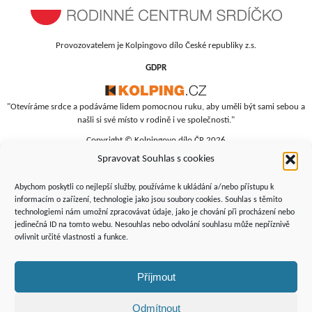
Provozovatelem je Kolpingovo dílo České republiky z.s.
GDPR
"Otevíráme srdce a podáváme lidem pomocnou ruku, aby uměli být sami sebou a
našli si své místo v rodině i ve společnosti."
Copyright © Kolpingovo dílo ČR 2026
Spravovat Souhlas s cookies
RC Srdíčko
Studentská 4
Abychom poskytli co nejlepší služby, používáme k ukládání a/nebo přístupu k
budova polikliniky, 4. patro
informacím o zařízení, technologie jako jsou soubory cookies. Souhlas s těmito
technologiemi nám umožní zpracovávat údaje, jako je chování při procházení nebo
Žďár nad Sázavou, 591 01
jedinečná ID na tomto webu. Nesouhlas nebo odvolání souhlasu může nepříznivě
+420 566 690 135
ovlivnit určité vlastnosti a funkce.
+420 734 346 479
srdicko@kolping.cz
Příjmout
Odmítnout