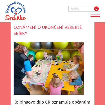
OZNÁMENÍ O UKONČENÍ VEŘEJNÉ
SBÍRKY
Kolpingovo dílo ČR oznamuje občanům