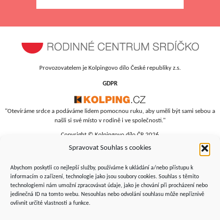
Provozovatelem je Kolpingovo dílo České republiky z.s.
GDPR
"Otevíráme srdce a podáváme lidem pomocnou ruku, aby uměli být sami sebou a
našli si své místo v rodině i ve společnosti."
Copyright © Kolpingovo dílo ČR 2026
Spravovat Souhlas s cookies
RC Srdíčko
Studentská 4
Abychom poskytli co nejlepší služby, používáme k ukládání a/nebo přístupu k
budova polikliniky, 4. patro
informacím o zařízení, technologie jako jsou soubory cookies. Souhlas s těmito
technologiemi nám umožní zpracovávat údaje, jako je chování při procházení nebo
Žďár nad Sázavou, 591 01
jedinečná ID na tomto webu. Nesouhlas nebo odvolání souhlasu může nepříznivě
+420 566 690 135
ovlivnit určité vlastnosti a funkce.
+420 734 346 479