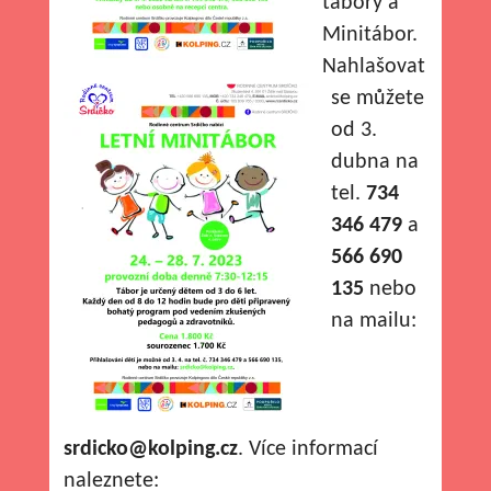
tábory a
Minitábor.
Nahlašovat
se můžete
od 3.
dubna na
tel.
734
346 479
a
566 690
135
nebo
na mailu:
srdicko@kolping.cz
. Více informací
naleznete: