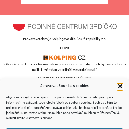
Provozovatelem je Kolpingovo dílo České republiky z.s.
GDPR
"Otevíráme srdce a podáváme lidem pomocnou ruku, aby uměli být sami sebou a
našli si své místo v rodině i ve společnosti."
Copyright © Kolpingovo dílo ČR 2026
Spravovat Souhlas s cookies
RC Srdíčko
Studentská 4
Abychom poskytli co nejlepší služby, používáme k ukládání a/nebo přístupu k
budova polikliniky, 4. patro
informacím o zařízení, technologie jako jsou soubory cookies. Souhlas s těmito
technologiemi nám umožní zpracovávat údaje, jako je chování při procházení nebo
Žďár nad Sázavou, 591 01
jedinečná ID na tomto webu. Nesouhlas nebo odvolání souhlasu může nepříznivě
+420 566 690 135
ovlivnit určité vlastnosti a funkce.
+420 734 346 479