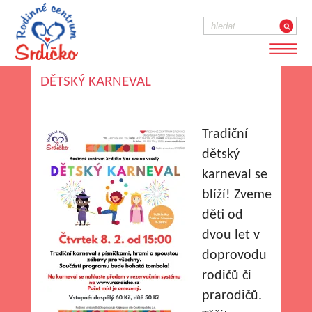
DĚTSKÝ KARNEVAL
Tradiční
dětský
karneval se
blíží! Zveme
děti od
dvou let v
doprovodu
rodičů či
prarodičů.